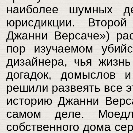
наиболее шумных де
юрисдикции. Второй
Джанни Версаче») ра
пор изучаемом убийс
дизайнера, чья жизн
догадок, домыслов и
решили развеять все э
историю Джанни Верса
самом деле. Моед
собственного дома се