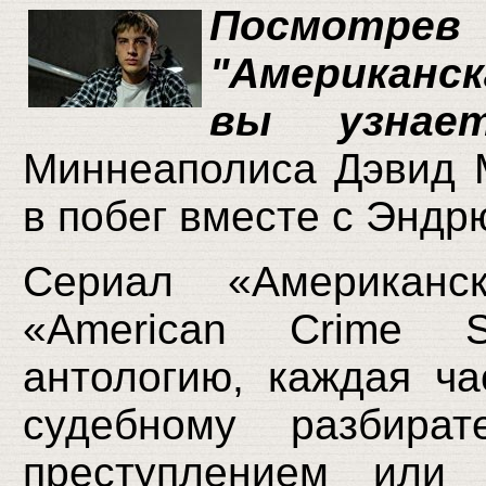
Посмотр
"Американск
вы узна
Миннеаполиса Дэвид 
в побег вместе с Энд
Сериал «Американск
«American Crime S
антологию, каждая ча
судебному разбират
преступлением или