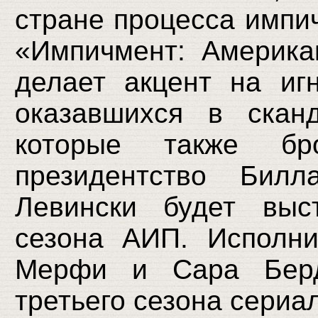
стране процесса импич
«Импичмент: Америка
делает акцент на иг
оказавшихся в скан
которые также б
президентство Бил
Левински будет выс
сезона АИП. Исполн
Мерфи и Сара Берд
третьего сезона сериа