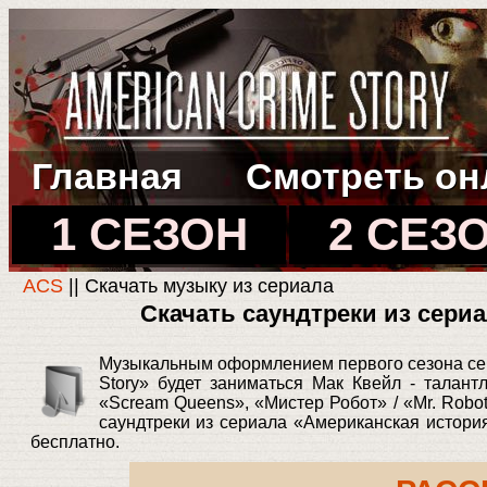
Главная
Смотреть он
1 СЕЗОН
2 СЕЗ
ACS
|| Скачать музыку из сериала
Скачать саундтреки из сери
Музыкальным оформлением первого сезона сер
Story» будет заниматься Мак Квейл - талант
«Scream Queens», «Мистер Робот» / «Mr. Robot
саундтреки из сериала «Американская истори
бесплатно.